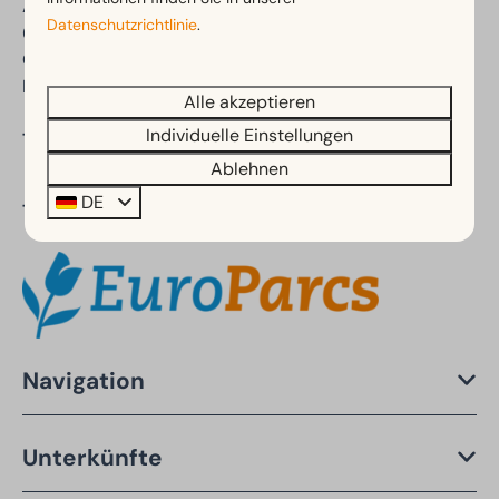
Arnhemseweg 100-102
Datenschutzrichtlinie
.
6731 BV Otterlo
Gelderland
Niederlande
Alle akzeptieren
Individuelle Einstellungen
Telefon:
+31 (0)88 070 8090
Ablehnen
DE
Teil von:
Navigation
Unterkünfte