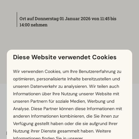
Ort auf Donnerstag 01 Januar 2026 von 11:45 bis
14:00 nehmen
Neujahrsbad EuroParcs De
Diese Website verwendet Cookies
Zanding
Wir verwenden Cookies, um Ihre Benutzererfahrung zu
optimieren, personalisierte Inhalte bereitzustellen und
unseren Datenverkehr zu analysieren. Wir teilen auch
Informationen über Ihre Nutzung unserer Website mit
Bezahlen Sie sicher
unseren Partnern für soziale Medien, Werbung und
Analyse. Diese Partner können diese Informationen mit
anderen Informationen kombinieren, die Sie ihnen zur
Verfügung gestellt haben oder die sie aufgrund Ihrer
Nutzung ihrer Dienste gesammelt haben. Weitere
EuroParcs De Wije Werelt
Informationen finden Sie in unserer