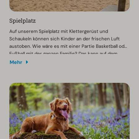
Spielplatz
Auf unserem Spielplatz mit Klettergerüst und
Schaukeln können sich Kinder an der frischen Luft
austoben. Wie wäre es mit einer Partie Basketball oder
Fußball mit der ganzen Familie? Das kann auf dem
multifunktionalen Sportplatz in unserem Ferienpark
Mehr
gespielt werden.