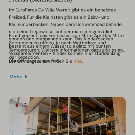
Im EuroParcs De Wije Werelt gibt es ein beheiztes
Freibad. Für die Kleinsten gibt es ein Baby- und
Kleinkinderbecken. Neben dem Schwimmbad befindet
sich eine Liegewiese, auf der man sich gemütlich
Es ist geplant, das Freibad ist von Mitte April bis Mitte
sonnen und entspannen kann. Das Kinderbecken
September zu öffnen, je nach Wetterlage und
besteht aus einem Wasserspielplatz mit bunten
Temperaturen. Weitere Informationen dazu gibt es an
Wasserelementen - Kinder können hier stundenlang
der Rezeption.
planschen und spielen!
Die Öffnungszeiten finden Sie
hier
.
Mehr