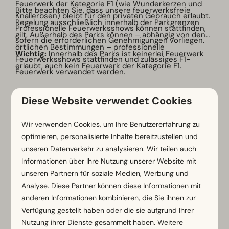
Feuerwerk der Kategorie F1 (wie Wunderkerzen und
Bitte beachten Sie, dass unsere feuerwerksfreie
Knallerbsen) bleibt für den privaten Gebrauch erlaubt.
Regelung ausschließlich innerhalb der Parkgrenzen
Professionelle Feuerwerksshows können stattfinden,
gilt. Außerhalb des Parks können – abhängig von den
sofern die erforderlichen Genehmigungen vorliegen.
örtlichen Bestimmungen – professionelle
Wichtig:
Innerhalb des Parks ist keinerlei Feuerwerk
Feuerwerksshows stattfinden und zulässiges F1-
erlaubt, auch kein Feuerwerk der Kategorie F1.
Feuerwerk verwendet werden.
Mehr
Diese Website verwendet Cookies
Wir verwenden Cookies, um Ihre Benutzererfahrung zu
optimieren, personalisierte Inhalte bereitzustellen und
unseren Datenverkehr zu analysieren. Wir teilen auch
Kinderfreundlich
Informationen über Ihre Nutzung unserer Website mit
unseren Partnern für soziale Medien, Werbung und
Analyse. Diese Partner können diese Informationen mit
anderen Informationen kombinieren, die Sie ihnen zur
Verfügung gestellt haben oder die sie aufgrund Ihrer
Nutzung ihrer Dienste gesammelt haben. Weitere