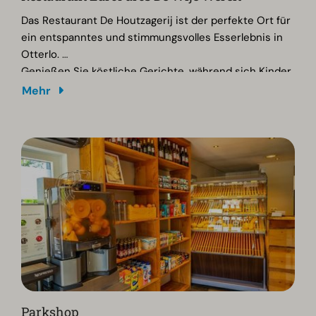
Das Restaurant De Houtzagerij ist der perfekte Ort für
ein entspanntes und stimmungsvolles Esserlebnis in
Otterlo.
Genießen Sie köstliche Gerichte, während sich Kinder
auf den Spielflächen vergnügen.
Mehr
Ideal für Familien, Wanderer und Gruppen, die eine
freundliche Atmosphäre, erstklassigen Service und
einen herzlichen Empfang schätzen.
Parkshop