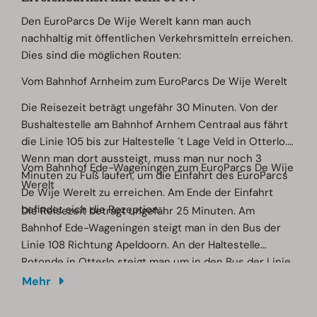
Den EuroParcs De Wije Werelt kann man auch
nachhaltig mit öffentlichen Verkehrsmitteln erreichen.
Dies sind die möglichen Routen:
Vom Bahnhof Arnheim zum EuroParcs De Wije Werelt
Die Reisezeit beträgt ungefähr 30 Minuten. Von der
Bushaltestelle am Bahnhof Arnhem Centraal aus fährt
die Linie 105 bis zur Haltestelle ´t Lage Veld in Otterlo.
Wenn man dort aussteigt, muss man nur noch 3
Vom Bahnhof Ede-Wageningen zum EuroParcs De Wije
Minuten zu Fuß laufen, um die Einfahrt des EuroParcs
Werelt
De Wije Werelt zu erreichen. Am Ende der Einfahrt
befindet sich die Rezeption.
Die Reisezeit beträgt ungefähr 25 Minuten. Am
Bahnhof Ede-Wageningen steigt man in den Bus der
Linie 108 Richtung Apeldoorn. An der Haltestelle
Rotonde in Otterlo steigt man um in den Bus der Linie
105 Richtung Arnheim und schließlich an der
Mehr
Haltestelle ´t Lage Veld aus. Nun muss man nur noch 3
Minuten zu Fuß laufen, um die Einfahrt des EuroParcs