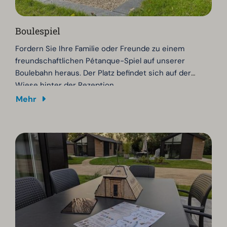
Boulespiel
Fordern Sie Ihre Familie oder Freunde zu einem
freundschaftlichen Pétanque-Spiel auf unserer
Boulebahn heraus. Der Platz befindet sich auf der
Wiese hinter der Rezeption.
Vergessen Sie nicht, Ihre eigenen Kugeln mitzubringen
Mehr
oder sie im Parkshop zu kaufen. Viel Spaß beim
Spielen!