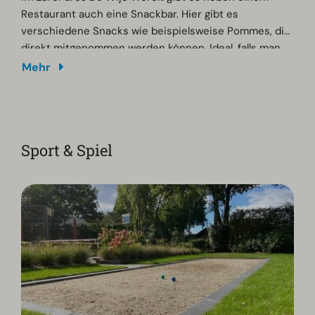
Restaurant auch eine Snackbar. Hier gibt es
verschiedene Snacks wie beispielsweise Pommes, die
direkt mitgenommen werden können. Ideal, falls man
mal keine Lust zum Kochen hat!
Mehr
Sport & Spiel