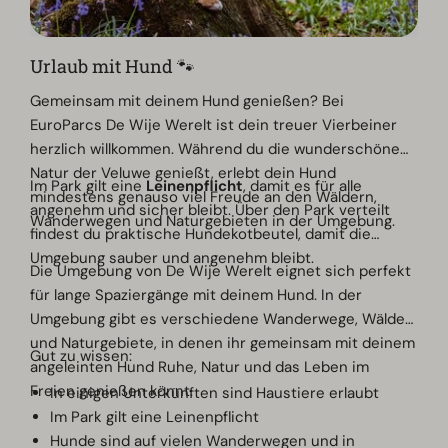
Urlaub mit Hund 🐾
Gemeinsam mit deinem Hund genießen? Bei
EuroParcs De Wije Werelt ist dein treuer Vierbeiner
herzlich willkommen. Während du die wunderschöne
Natur der Veluwe genießt, erlebt dein Hund
Im Park gilt eine
Leinenpflicht
, damit es für alle
mindestens genauso viel Freude an den Wäldern,
angenehm und sicher bleibt. Über den Park verteilt
Wanderwegen und Naturgebieten in der Umgebung.
findest du praktische Hundekotbeutel, damit die
Umgebung sauber und angenehm bleibt.
Die Umgebung von De Wije Werelt eignet sich perfekt
für lange Spaziergänge mit deinem Hund. In der
Umgebung gibt es verschiedene Wanderwege, Wälder
und Naturgebiete, in denen ihr gemeinsam mit deinem
Gut zu wissen:
angeleinten Hund Ruhe, Natur und das Leben im
Freien genießen könnt.
In einigen Unterkünften sind Haustiere erlaubt
Im Park gilt eine Leinenpflicht
Hunde sind auf vielen Wanderwegen und in