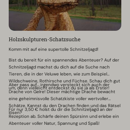
Holzskulpturen-Schatzsuche
Komm mit auf eine supertolle Schnitzeljagd!
Bist du bereit für ein spannendes Abenteuer? Auf der
Schnitzeljagd machst du dich auf die Suche nach
Tieren, die in der Veluwe leben, wie zum Beispiel
Wildschweine, Rothirsche und Füchse. Schau dich gut
Aber pass auf… irgendwo versteckt sich auch der
um, denn vielleicht entdeckst du sie ja als Erster!
Drache von Gelre! Dieser mächtige Drache bewacht
eine geheimnisvolle Schatzkiste voller wertvoller
Schätze. Kannst du den Drachen finden und das Rätsel
Für nur 3,50 € holst du dir die Schnitzeljagd an der
lösen?
Rezeption ab. Schärfe deinen Spürsinn und erlebe ein
Abenteuer voller Natur, Spannung und Spaß!