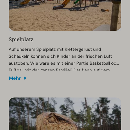
Spielplatz
Auf unserem Spielplatz mit Klettergerüst und
Schaukeln können sich Kinder an der frischen Luft
austoben. Wie wäre es mit einer Partie Basketball oder
Fußball mit der ganzen Familie? Das kann auf dem
multifunktionalen Sportplatz in unserem Ferienpark
Mehr
gespielt werden.