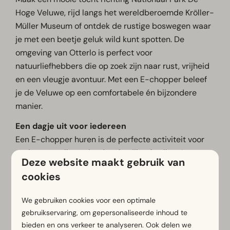
Hoge Veluwe, rijd langs het wereldberoemde Kröller-
Müller Museum of ontdek de rustige boswegen waar
je met een beetje geluk wild kunt spotten. De
omgeving van Otterlo is perfect voor
natuurliefhebbers die op zoek zijn naar rust, vrijheid
en een vleugje avontuur. Met een E-chopper beleef
je de Veluwe op een comfortabele én bijzondere
manier.
Een dagje uit voor iedereen
Een E-chopper huren is de perfecte activiteit voor
gezinnen, stellen, vrienden, familie of collega’s.
Deze website maakt gebruik van
Iedereen vanaf 16 jaar met een geldig rijbewijs mag
cookies
zelf rijden, en kinderen van 8 tot 15 jaar kunnen
gezellig achterop.
We gebruiken cookies voor een optimale
Klaar om te vertrekken
gebruikservaring, om gepersonaliseerde inhoud te
bieden en ons verkeer te analyseren. Ook delen we
Zodra je aankomt bij EuroParcs De Wije Werelt,