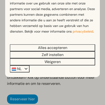
informatie over uw gebruik van onze site met onze
staan de E-choppers al voor je klaar. Stap op, voel
partners voor social media, adverteren en analyse. Deze
de vrijheid en geniet van een onvergetelijke ervaring
partners kunnen deze gegevens combineren met
terwijl je de omgeving op een unieke manier verkent.
andere informatie die u aan ze heeft verstrekt of die ze
Gratis routes met de Fietsknoop app
hebben verzameld op basis van uw gebruik van hun
diensten. Bekijk voor meer informatie ons
privacybeleid
.
Om je rit nog makkelijker te maken, kun je
verschillende routes downloaden via de gratis
Fietsknoop app. Zo navigeer je eenvoudig langs de
Alles accepteren
mooiste plekken in de regio. Het maakt je avontuur
Zelf instellen
nog leuker en zorgelozer!
Weigeren
Reserveren? Klik hier!
NL
Wil je een E-chopper huren en zelf de omgeving
ontdekken? Klik op onderstaande button voor meer
informatie en om te reserveren.
Reserveer hier