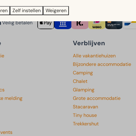
eren
Zelf instellen
Weigeren
Veilig betalen
e
Verblijven
ie
Alle vakantiehuizen
Bijzondere accommodatie
Camping
Chalet
cs
Glamping
ke melding
Grote accommodatie
Stacaravan
Tiny house
Trekkershut
Events