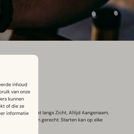
eerde inhoud
bruik van onze
ners kunnen
t of die ze
erd. De route gaat langs Zicht, Altijd Aangenaam,
er informatie
s wijn en een klein gerecht. Starten kan op elke