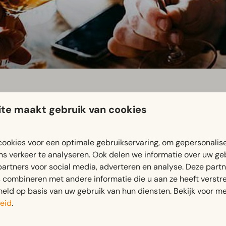
te maakt gebruik van cookies
ookies voor een optimale gebruikservaring, om gepersonalis
ns verkeer te analyseren. Ook delen we informatie over uw ge
partners voor social media, adverteren en analyse. Deze part
combineren met andere informatie die u aan ze heeft verstrek
azaken opnieuw een gezellige en smaakvolle avond georganise
ld op basis van uw gebruik van hun diensten. Bekijk voor me
 Dorpsherberg. Bij elke locatie wordt je voorzien van een gla
eid
.
ij Het Oude Postkantoor en Café de Dorpsherberg.