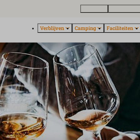
Plattegrond
Vakantiewonin
Verblijven
Camping
Faciliteiten