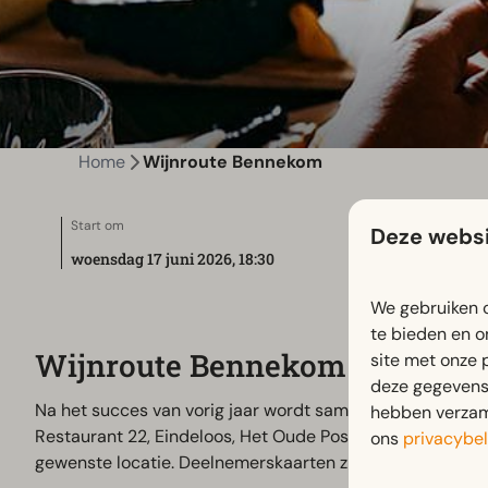
Home
Wijnroute Bennekom
Start om
Deze websi
woensdag 17 juni 2026, 18:30
We gebruiken c
te bieden en o
Wijnroute Bennekom
site met onze 
deze gegevens 
Na het succes van vorig jaar wordt samen met zes horec
hebben verzame
Restaurant 22, Eindeloos, Het Oude Postkantoor en Café de
ons
privacybel
gewenste locatie. Deelnemerskaarten zijn verkrijgbaar b