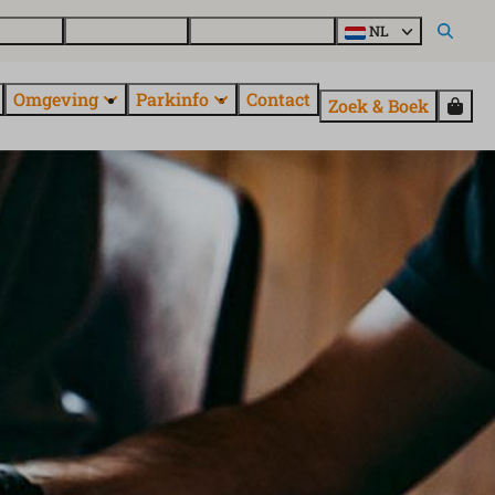
g kopen
Over EuroParcs
Ontdek alle parken
NL
Omgeving
Parkinfo
Contact
Zoek & Boek