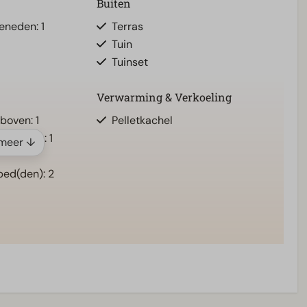
Buiten
eneden: 1
Terras
Tuin
Tuinset
Verwarming & Verkoeling
boven: 1
Pelletkachel
beneden: 1
meer ↓
ed(den): 2