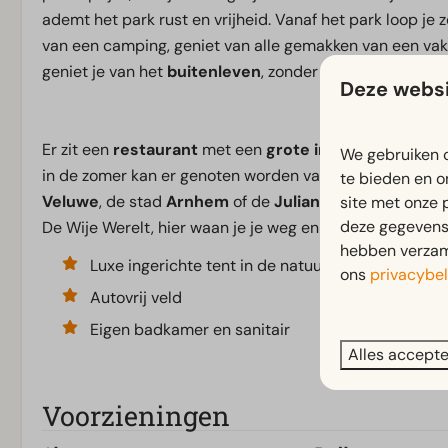
ademt het park rust en vrijheid. Vanaf het park loop je 
van een camping, geniet van alle gemakken van een va
geniet je van het
buitenleven
, zonder in te leveren op
Deze websi
Er zit een
restaurant
met een
grote indoorspeeltuin
,
We gebruiken c
in de zomer kan er genoten worden van het
buitenzw
te bieden en o
Veluwe
, de stad
Arnhem
of de
Julianatoren
en de
Ap
site met onze 
deze gegevens 
De Wije Werelt, hier waan je je weg en kom je tot rust.
hebben verzame
Luxe ingerichte tent in de natuur
ons
privacybel
Autovrij veld
Eigen badkamer en sanitair
Alles accept
Voorzieningen