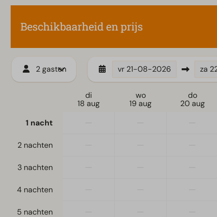
Beschikbaarheid en prijs
2 gasten
vr
21-08-2026
za
2
di
wo
do
18 aug
19 aug
20 aug
—
—
—
1 nacht
—
—
—
2 nachten
—
—
—
3 nachten
—
—
—
4 nachten
—
—
—
5 nachten