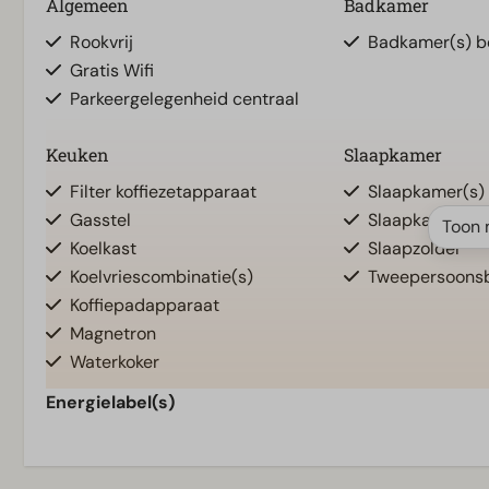
Algemeen
Badkamer
Rookvrij
Badkamer(s) b
Gratis Wifi
Parkeergelegenheid centraal
Keuken
Slaapkamer
Filter koffiezetapparaat
Slaapkamer(s) 
Gasstel
Slaapkamer(s) 
Toon 
Koelkast
Slaapzolder
Koelvriescombinatie(s)
Tweepersoonsb
Koffiepadapparaat
Magnetron
Waterkoker
Energielabel(s)
Woonkamer
Televisie