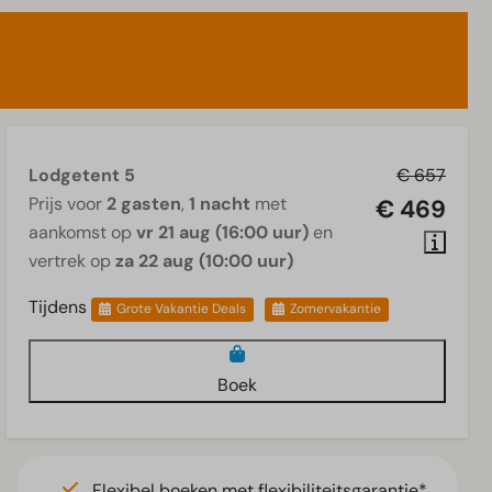
Lodgetent 5
€ 657
Prijs voor
2 gasten
,
1 nacht
met
€ 469
aankomst op
vr 21 aug (16:00 uur)
en
vertrek op
za 22 aug (10:00 uur)
Tijdens
Grote Vakantie Deals
Zomervakantie
Boek
Flexibel boeken met flexibiliteitsgarantie*