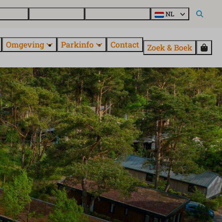
g kopen
Over EuroParcs
Ontdek alle parken
NL
Omgeving
Parkinfo
Contact
Zoek & Boek