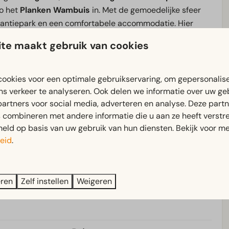
zo het
Planken
Wambuis
in. Met de gemoedelijke sfeer
kantiepark en een comfortabele accommodatie. Hier
 gemak.
te maakt gebruik van cookies
 een
uitgebreid buitenspeelplein
met
trampolines
en
ookies voor een optimale gebruikservaring, om gepersonalis
embad
. In de omgeving vind je
Nationaal Park De Hoge
ns verkeer te analyseren. Ook delen we informatie over uw ge
enheul
. Wat ook de reden is dat je komt naar EuroParcs
partners voor social media, adverteren en analyse. Deze part
combineren met andere informatie die u aan ze heeft verstrek
ld op basis van uw gebruik van hun diensten. Bekijk voor me
eid
.
eren
Zelf instellen
Weigeren