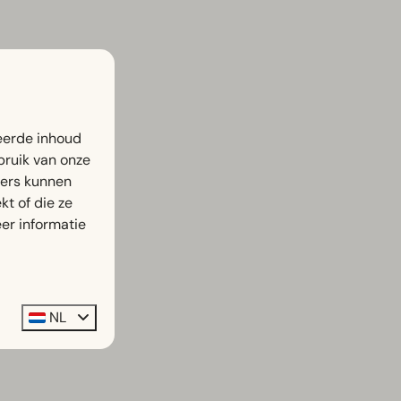
eerde inhoud
bruik van onze
ners kunnen
t of die ze
er informatie
NL