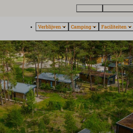
Plattegrond
Vakantiewonin
Verblijven
Camping
Faciliteiten